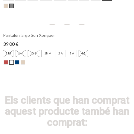
Pantalón largo Son Xoriguer
39,00 €
3 M
6 M
12 M
18 M
2 A
3 A
4 A
Els clients que han comprat
aquest producte també han
comprat: