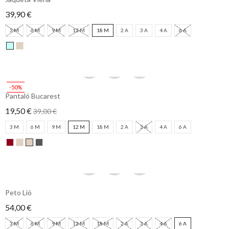
39,90 €
3 M
6 M
9 M
12 M
18 M
2 A
3 A
4 A
6 A
-50%
Pantaló Bucarest
19,50 €
39,00 €
3 M
6 M
9 M
12 M
18 M
2 A
3 A
4 A
6 A
Peto Lió
54,00 €
3 M
6 M
9 M
12 M
18 M
2 A
3 A
4 A
6 A