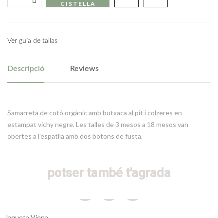
CISTELLA
Ver guía de tallas
Descripció
Reviews
Samarreta de cotó orgànic amb butxaca al pit i colzeres en
estampat vichy negre. Les talles de 3 mesos a 18 mesos van
obertes a l'espatlla amb dos botons de fusta.
potser també t'agrada
Jaqueta Viena