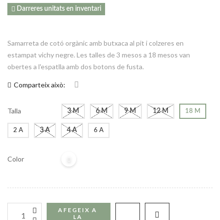

Darreres unitats en inventari
Samarreta de cotó orgànic amb butxaca al pit i colzeres en
estampat vichy negre. Les talles de 3 mesos a 18 mesos van
obertes a l'espatlla amb dos botons de fusta.
Comparteix això:
Talla
3 M
6 M
9 M
12 M
18 M
3 A
4 A
2 A
6 A
Color
AFEGEIX A 
LA 