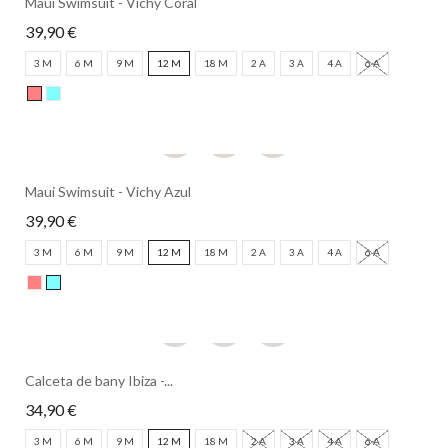
Maui Swimsuit - Vichy Coral
39,90 €
3 M
6 M
9 M
12 M
18 M
2 A
3 A
4 A
6 A
Maui Swimsuit - Vichy Azul
39,90 €
3 M
6 M
9 M
12 M
18 M
2 A
3 A
4 A
6 A
Calceta de bany Ibiza -...
34,90 €
3 M
6 M
9 M
12 M
18 M
2 A
3 A
4 A
6 A