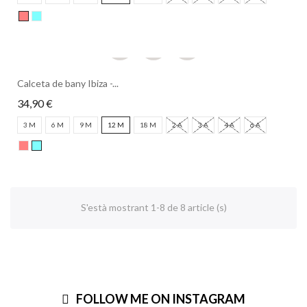
Calceta de bany Ibiza -...
34,90 €
3 M
6 M
9 M
12 M
18 M
2 A
3 A
4 A
6 A
S'està mostrant 1-8 de 8 article (s)
FOLLOW ME ON INSTAGRAM