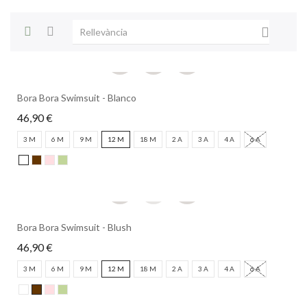

Rellevància
Bora Bora Swimsuit - Blanco
46,90 €
3 M
6 M
9 M
12 M
18 M
2 A
3 A
4 A
6 A
Bora Bora Swimsuit - Blush
46,90 €
3 M
6 M
9 M
12 M
18 M
2 A
3 A
4 A
6 A