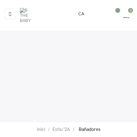
0
Toggle
☰
CA
navigation
Inici
Estiu '26
Bañadores