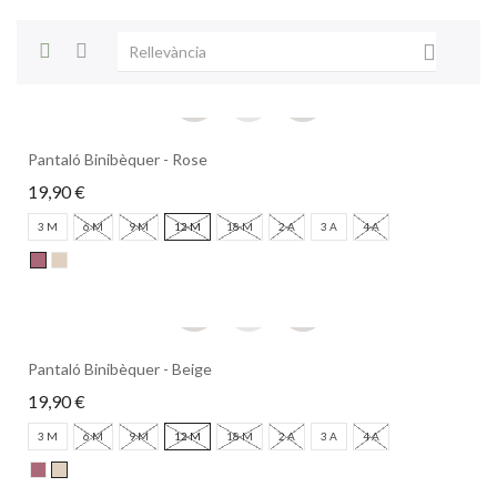

Rellevància
Pantaló Binibèquer - Rose
19,90 €
3 M
6 M
9 M
12 M
18 M
2 A
3 A
4 A
Pantaló Binibèquer - Beige
19,90 €
3 M
6 M
9 M
12 M
18 M
2 A
3 A
4 A