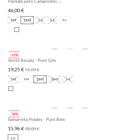
Pantaló peto Camprodon -...
46,00 €
9 M
12 M
2 A
3 A
4 A
-65%
Vestit Besalú - Punt Gris
19,25 €
55,00 €
3 M
9 M
12 M
18 M
2 A
-58%
Samarreta Prades - Punt Beix
15,96 €
38,00 €
2 A