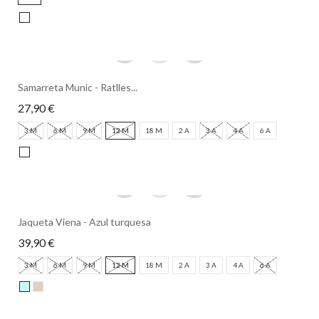
Samarreta Munic - Ratlles...
27,90 €
3 M
6 M
9 M
12 M
18 M
2 A
3 A
4 A
6 A
Jaqueta Viena - Azul turquesa
39,90 €
3 M
6 M
9 M
12 M
18 M
2 A
3 A
4 A
6 A