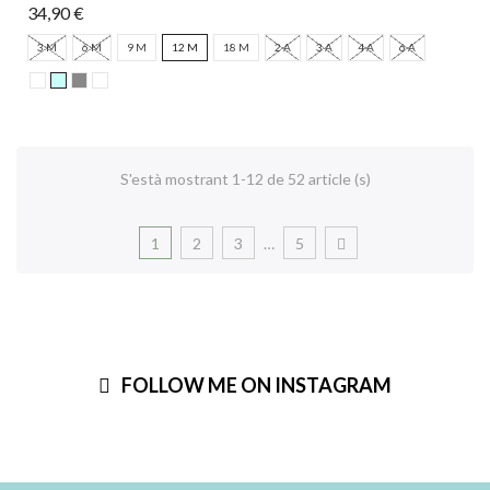
34,90 €
3 M
6 M
9 M
12 M
18 M
2 A
3 A
4 A
6 A
S'està mostrant 1-12 de 52 article (s)
1
2
3
…
5
FOLLOW ME ON INSTAGRAM