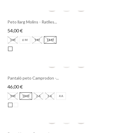
Peto llarg Molins - Ratlles...
54,00 €
3 M
6 M
9 M
12 M
Pantaló peto Camprodon -...
46,00 €
9 M
12 M
2 A
3 A
4 A